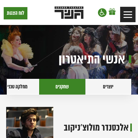
דלג לתוכן
דלג לסרגל הניווט
תיאטרון
לוח הצגות
Toggle
גשר,
הצגות
navigation
בתל
אביב
אנשי התיאטרון
יוצרים
שחקנים
מחלקה טכנית
אלכסנדר מולוצ'ניקוב