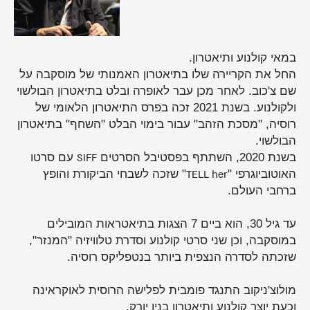
במאי קולנוע ותיאטרון.
החל את הקריירה שלו בתיאטרון האמנותי של מוסקבה על
שם צ'כוב. לאחר מכן עבר לאופרה ובלט בתיאטרון הבולשוי
ולקולנוע. בשנת 2021 זכה בפרס התיאטרון הלאומי של
רוסיה, "מסכת הזהב" עבור בימוי הבלט "השחף" בתיאטרון
הבולשוי.
בשנת 2020, השתתף בפסטיבל הסרטים
SIFF
עם סרטו
האוטוביוגרפי "
TELL her
" שזכה לשבחי הביקורת והופץ
ברחבי העולם.
עד גיל 30, הוא ביים 7 הצגות בתיאטראות המובילים
במוסקבה, וכן שני סרטי קולנוע וסדרת טלוויזיה "המנזר",
שזכתה לסדרה הנצפית ביותר בנטפליקס רוסיה.
מולוצ'ניקוב התנגד פומבית לפלישה הרוסית לאוקראינה
וכעת יוצר קולנוע ותיאטרון בניו יורק.