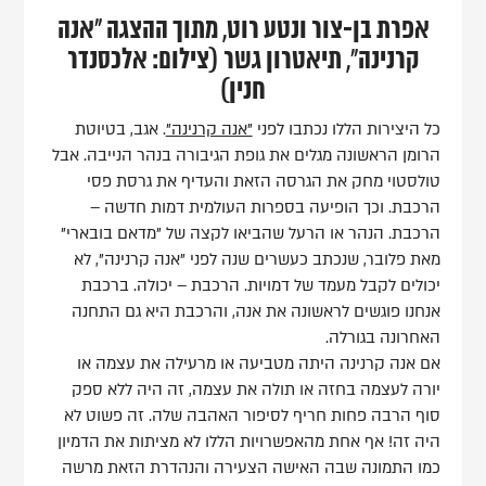
אפרת בן-צור ונטע רוט, מתוך ההצגה "אנה
קרנינה", תיאטרון גשר (צילום: אלכסנדר
חנין)
כל היצירות הללו נכתבו לפני
"אנה קרנינה"
. אגב, בטיוטת
הרומן הראשונה מגלים את גופת הגיבורה בנהר הנייבה. אבל
טולסטוי מחק את הגרסה הזאת והעדיף את גרסת פסי
הרכבת. וכך הופיעה בספרות העולמית דמות חדשה –
הרכבת. הנהר או הרעל שהביאו לקצה של "מדאם בובארי"
מאת פלובר, שנכתב כעשרים שנה לפני "אנה קרנינה", לא
יכולים לקבל מעמד של דמויות. הרכבת – יכולה. ברכבת
אנחנו פוגשים לראשונה את אנה, והרכבת היא גם התחנה
האחרונה בגורלה.
אם אנה קרנינה היתה מטביעה או מרעילה את עצמה או
יורה לעצמה בחזה או תולה את עצמה, זה היה ללא ספק
סוף הרבה פחות חריף לסיפור האהבה שלה. זה פשוט לא
היה זה! אף אחת מהאפשרויות הללו לא מציתות את הדמיון
כמו התמונה שבה האישה הצעירה והנהדרת הזאת מרשה