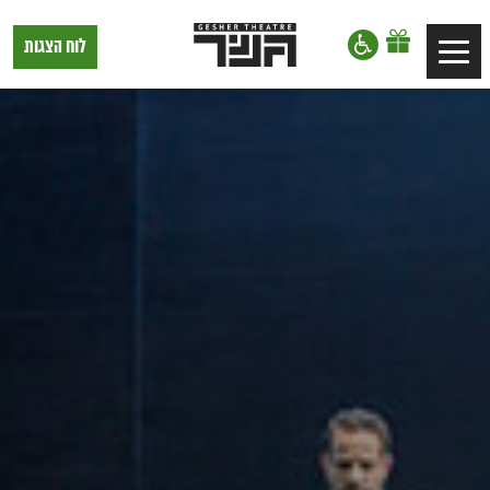
דלג לתוכן
דלג לסרגל הניווט
תיאטרון
לוח הצגות
Toggle
גשר,
הצגות
navigation
בתל
אביב