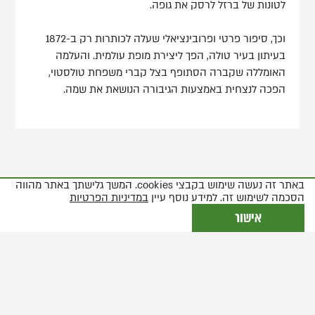
לטונות של ברזל לרסק את גופה.
וכך, סיפור פרטי ופרובינציאלי שעלה לכותרות רק ב-1872
בעיתון בעיר טולה, הפך ליצירת מופת עולמית. והעלמה
האומללה שקברה הסתופף בצל קברי משפחת טולסטוי,
הפכה לנצחית באמצעות הגיבורה הנושאת את שמה.
באתר זה נעשה שימוש בקבצי cookies. המשך גלישתך באתר מהווה
כתבות נוספות שאולי
הסכמה לשימוש זה. למידע נוסף עיין
במדיניות הפרטיות
יעניינו אותך
אישור