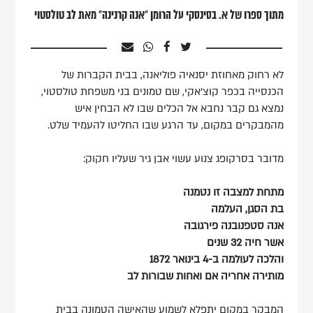
מתוך ספרו של א. בסינסקי על הרומן "אנה קרנינה" מאת לב טולסטוי
לא רחוק מאחוזת יסנאיה פוליאנה, בבית הקברות של
הכנסייה בכפר קוצ'אקי, שם טמונים בני משפחת טולסטוי,
נמצא גם קבר נחבא אל הכלים שבו לא הבחין איש
מהמבקרים במקום, עד הרגע שבו החליטו להעמיד שלט.
מדובר בסרקופג צנוע עשוי אבן גיר שעליו חקוק:
מתחת למצבה זו נטמנה
בת הסגן, העלמה
אנה סטפנובנה פירגובה
אשר חיה 32 שנים
והלכה לעולמה ב-4 בינואר 1872
מותירה אחריה אם ואחות שבורות לב
המבקר במקום יתפלא לשמוע שהאישה הטמונה בבית