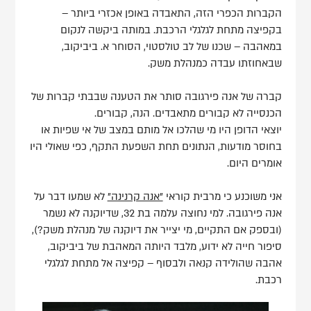
הקברות הכפרי הזה, התאבדה באופן אכזרי ביותר –
בקפיצה מתחת לגלגלי הרכבת. במותה ביקשה לנקום
במאהבה – שכנו של לב טולסטוי, הסוחר א. ביביקוב,
שבאחוזתו עבדה כמנהלת משק.
קברה של אנה פירגובה סותר את הטענה שבבתי קברות של
הכנסייה לא קבורים מתאבדים. הנה, קבורים.
יוצאי הדופן היו מי שהלכו אל מותם במצב של אי שפיות או
בחוסר מודעות, הנתונים תחת השפעת התקף, כפי שאולי היו
אומרים היום.
אני משוכנע כי מרבית קוראי
"אנה קרנינה"
לא שמעו דבר על
אנה פירגובה. למי נחוצה עלמה בת 32, שדיוקנה לא נשמר
(ובספק אם התקיים, מי יצייר את דיוקנה של מנהלת משק?),
סיפור חייה לא ידוע, מלבד היותה המאהבת של ביביקוב,
אהבה שהולידה קנאה ולבסוף – קפיצה אל מתחת לגלגלי
רכבת.