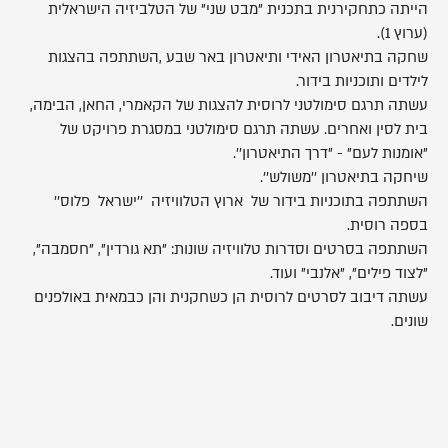
הייתה כתחקירנית בתכנית "מבט שני" של הטלביזיה הישראלית
(ערוץ 1).
שחקה בתיאטרון האידי ותיאטרון באר שבע ,השתתפה בהצגות
לילדים ותוכניות בידור.
עשתה תרגם סימולטני לרוסית להצגות של הקאמרי, החאן, הבימה,
בית לסין ואחרים. עשתה תרגם סימולטני במסגרת פרויקט של
"אומנות לעם" - "דרך התיאטרון''.
שיחקה בתיאטרון ''משולש''.
השתתפה בתוכניות בידור של ארוץ הטלוויזיה ''ישראל פלוס''
בספה רוסית.
השתתפה בסרטים וסדרות טלוויזיה שונות: "תא גורדין", "חסמבה",
"לצוד פילים", "אלנבי" ועוד.
עשתה דיבוב לסרטים לרוסית הן כשחקנית והן כבמאית באולפנים
שונים.