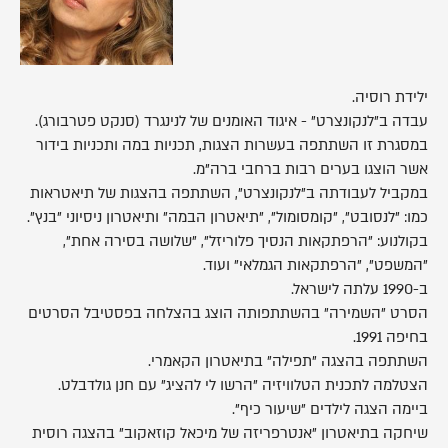
ילידת רוסיה.
עבדה ב"לנקונצרט" - איגוד האומנים של לנינגרד (סנקט פטרבורג).
במסגרת זו השתתפה בעשרות הצגות, תכניות במה ותכניות בידור
אשר הוצגו בערים רבות ברחבי ברה"מ.
במקביל לעבודתה ב"לנקונצרט", השתתפה בהצגות של תיאטראות
כמו: "לנסובט", "קומסומול", "תיאטרון הבמה" ותיאטרון ניסיוני "בנץ".
בקולנוע: "הרפתקאות הנסיך פלוריזל", "שלושה בסירה אחת",
"המשפט", "הרפתקאות הגמלאי" ועוד.
ב-1990 עלתה לישראל.
הסרט "השמירה" בהשתתפותה הוצג בהצלחה בפסטיבל הסרטים
בחיפה 1991.
השתתפה בהצגה "תפילה" בתיאטרון הקאמרי.
הצטלמה לתכנית הטלוויזיה "הרשו לי להציג" עם חנן גולדבלט.
ביימה הצגה לילדים "שיעור כיף".
שיחקה בתיאטרון "אנטרפריזה של מיכאל קוזאקוב" בהצגה רוסית