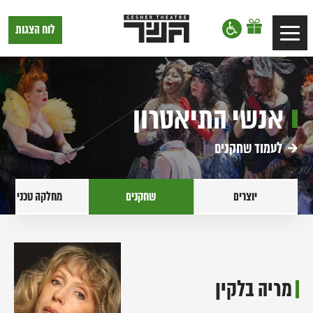
דלג לתוכן
דלג לסרגל הניווט
תיאטרון
לוח הצגות
Toggle
גשר,
הצגות
navigation
בתל
אביב
אנשי התיאטרון
לעמוד שחקנים
יוצרים
שחקנים
מחלקה טכנית
מריה בלקין