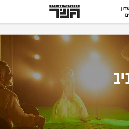
תיאטרון
דון
גשר,
ם
הצגות
בתל
אביב
יב