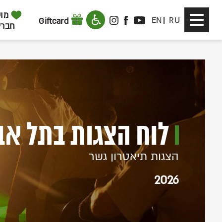
דלג לתוכן
דלג לסרגל הניווט
מוע
Toggle
EN
RU
Giftcard
INSTAGRAM
FACEBOOK
YOUTUBE
חברי
navigation
לוח הצגות בתל אב
הצגות תיאטרון גשר
2026