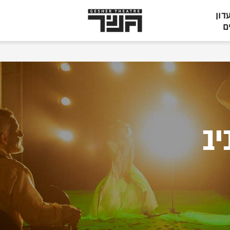
תיאטרון
דון
גשר,
ם
הצגות
בתל
אביב
יב