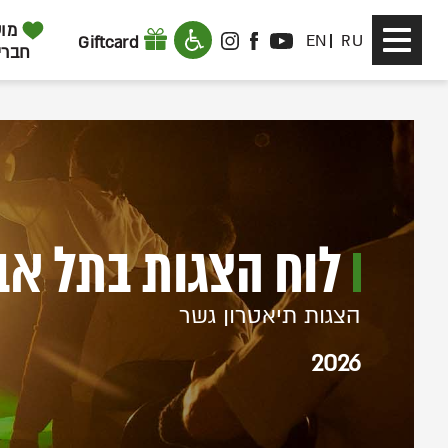
דלג לתוכן
דלג לסרגל הניווט
מוע
Toggle
EN
RU
Giftcard
INSTAGRAM
FACEBOOK
YOUTUBE
חברי
navigation
לוח הצגות בתל אב
הצגות תיאטרון גשר
2026