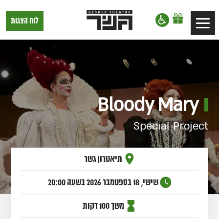
דלג לתוכן
דלג לסרגל הניווט
תיאטרון
לוח הצגות
Toggle
גשר,
הצגות
navigation
בתל
אביב
Bloody Mary
Special Project
תיאטרון גשר
שישי, 18 בספטמבר 2026
בשעה 20:00
משך 100 דקות