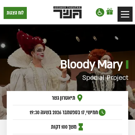
דלג לתוכן
דלג לסרגל הניווט
תיאטרון
לוח הצגות
Toggle
גשר,
הצגות
navigation
בתל
אביב
Bloody Mary
Special Project
תיאטרון גשר
חמישי, 17 בספטמבר 2026
בשעה 19:30
משך 100 דקות