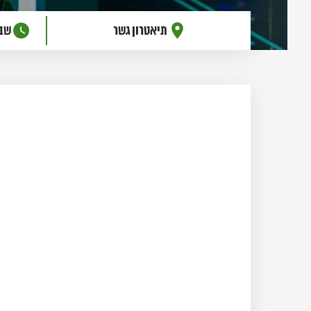
תיאטרון גשר
שבת, 5 בס