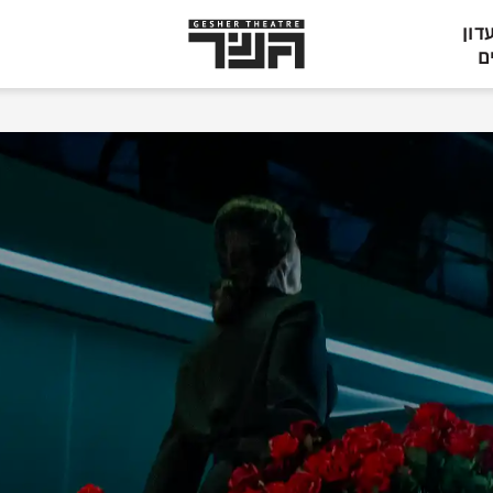
תיאטרון
דון
גשר,
ם
הצגות
בתל
אביב