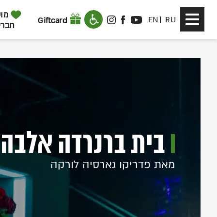
דלג לתוכן
דלג לסרגל הניווט
מוע
Toggle
EN
RU
Giftcard
INSTAGRAM
FACEBOOK
YOUTUBE
חברי
navigation
בית ברנרדה אלבה
מאת פדריקו גארסיה לורקה