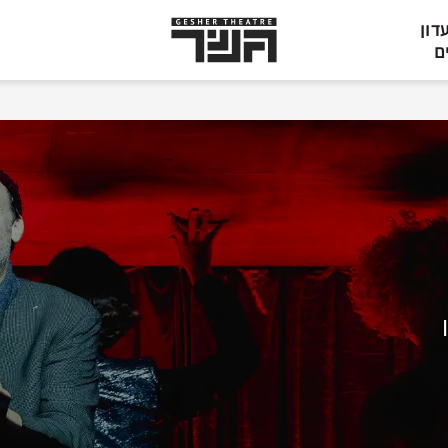
תיאטרון
דון
גשר,
ם
הצגות
בתל
אביב