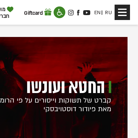
דלג לתוכן
דלג לסרגל הניווט
מוע
Toggle
EN
RU
Giftcard
INSTAGRAM
FACEBOOK
YOUTUBE
חברי
navigation
החטא ועונשו
קברט של תשוקות וייסורים על פי הרומן
מאת פיודור דוסטויבסקי