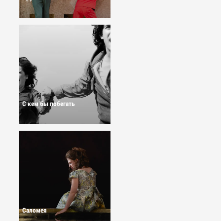
С кем бы побегать
Саломея