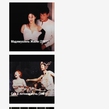
Мадемуазель Жюли (2001)
Сон в летнюю ночь (2001)