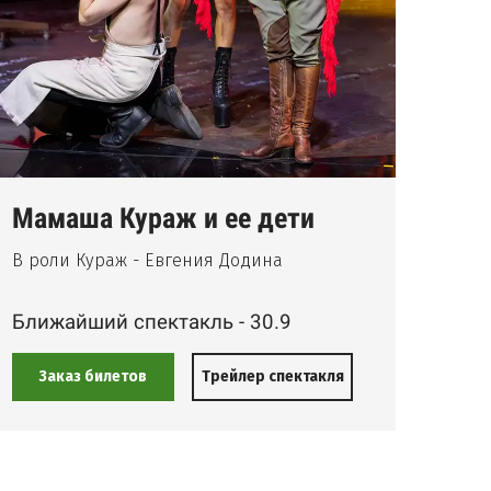
Мамаша Кураж и ее дети
Кто
В роли Кураж - Евгения Додина
Нова
Ближайший спектакль - 30.9
Бли
Заказ билетов
З
Трейлер спектакля