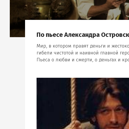
ткрыть дополнительн
По пьесе Александра Островск
ткрыть дополнительн
Мир, в котором правят деньги и жесто
гибели чистотой и наивной главной гер
Пьеса о любви и смерти, о деньгах и кро
,
Открыть
фотографию
в
галерее
ткрыть дополнительн