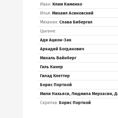
Иван:
Клим Каменко
Илья:
Михаил Асиновский
Механик:
Слава Бибергал
Цыгане:
Ади Ацион-Зак
Аркадий Богданович
Михаль Вайнберг
Галь Канер
Гилад Клеттер
Борис Портной
Мили Нахьяси, Людмила Мерхасин, Д
Скрипка:
Борис Портной