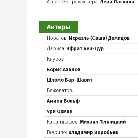
Ассистент режиссера:
Лена Ласкина
Актеры
Поратов:
Исраэль (Саша) Демидов
Лариса:
Эфрат Бен-Цур
Кнуров:
Борис Аханов
Шломо Бар-Шавит
Вежеватов:
Амнон Вольф
Ури Охман
Карандышев:
Михаил Теплицкий
Гаврило:
Владимир Воробьев