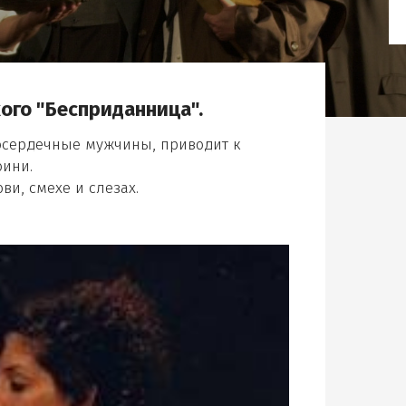
ое меню
ого "Бесприданница".
ое меню
косердечные мужчины, приводит к
оини.
ви, смехе и слезах.
ое меню