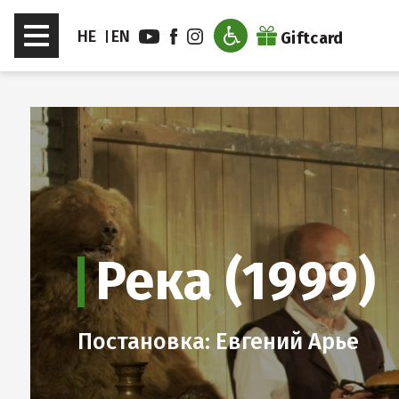
דלג לסרגל הניווט
דלג לתוכן
Toggle
HE
EN
Giftcard
navigation
Река (1999)
Постановка: Евгений Арье