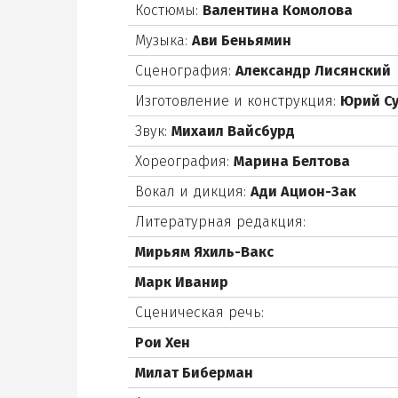
Костюмы:
Валентина Комолова
Музыка:
Ави Беньямин
Сценография:
Александр Лисянский
Изготовление и конструкция:
Юрий С
Звук:
Михаил Вайсбурд
Хореография:
Марина Белтова
Вокал и дикция:
Ади Ацион-Зак
Литературная редакция:
Мирьям Яхиль-Вакс
Марк Иванир
Сценическая речь:
Рои Хен
Милат Биберман