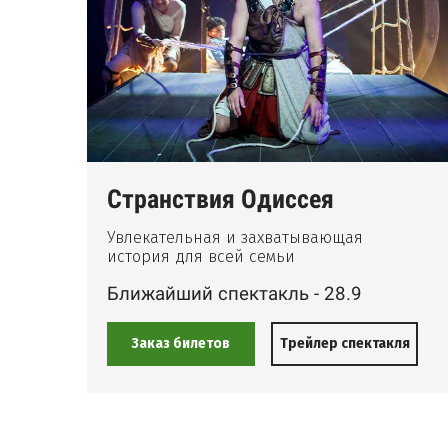
Странствия Одиссея
Увлекательная и захватывающая
0-х
история для всей семьи
Ближайший спектакль - 28.9
Заказ билетов
ля
Трейлер спектакля