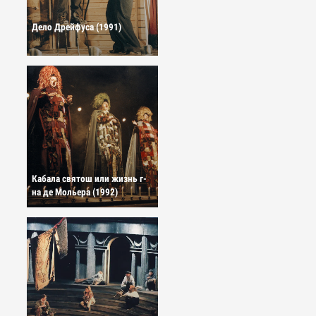
Дело Дрейфуса (1991)
Кабала святош или жизнь г-
на де Мольера (1992)