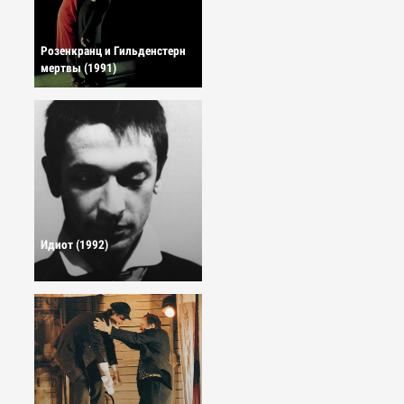
Розенкранц и Гильденстерн
мертвы (1991)
Идиот (1992)