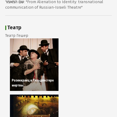
שם המאמר: "
From Alienation to Identity: transnational
communication of Russian-Israeli Theatre
"
Театр
Театр Гешер
Розенкранц и Гильденстерн
мертвы