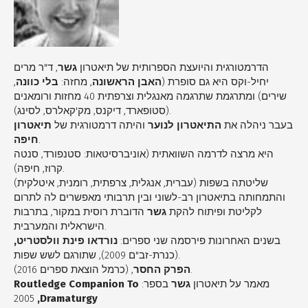
הדרמטורגית והיועצת הספרותית של תיאטרון
גשר
, ד"ר מרים
,
בלי כוונה
, מחזה:
האבן הראשונה
יחיל-וקס היא גם סופרת (
שירים) ומתרגמת שתרגמה מאנגלית וצרפתית 40 מחזות ורומאנים
(סטופארד, דיקנס, מק'קאלרס, לסינג).
בעבר ניהלה את
התיאטרון לנוער
והיתה דרמטורגית של
תיאטרון
חיפה
.
היא מרצה לדרמה השוואתית (אוניברסיטאות: סטנפורד, סנטה
קרוז, חיפה).
שליטתה בשפות (עברית, אנגלית, צרפתית, רומנית, איטלקית)
והתמחותה בתיאטרון רב-לשוני ובין תרבותי מאפשרים לה לתרום
לקליטת ופיתוח להקת
גשר
הדוברת רוסית במקור, בתרבות
הישראלית והמערבית.
בשנים האחרונות פירסמה שני ספרים:
נורדאו פינת וולסטריט,
(כנרת-זב"ם 2009), שתורגם לשש שפות.
, (כרמל הוצאת ספרים 2016).
הפרק החסר
Routledge Companion To
בספר:
גשר
מאמר על תיאטרון
2005
,
Dramaturgy