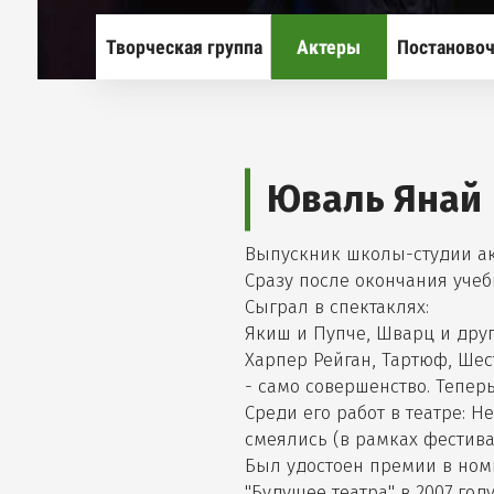
ткрыть дополнительн
Творческая группа
Актеры
Постановоч
ткрыть дополнительн
Юваль Янай
Выпускник школы-студии ак
Сразу после окончания учеб
Сыграл в спектаклях:
Якиш и Пупче, Шварц и друг
Харпер Рейган, Тартюф, Шес
- само совершенство. Тепер
Среди его работ в театре: 
смеялись (в рамках фестива
ткрыть дополнительн
Был удостоен премии в но
"Будущее театра" в 2007 году