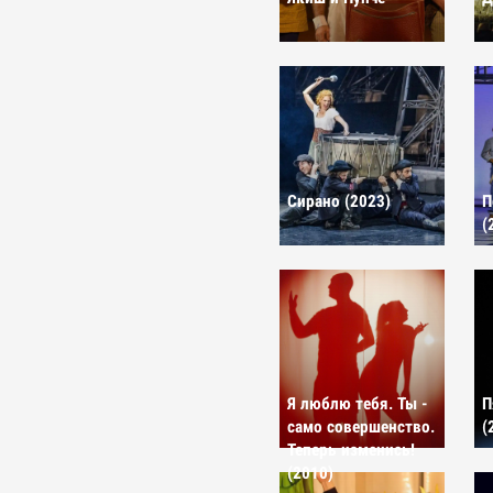
Сирано (2023)
П
(
Я люблю тебя. Ты -
П
само совершенство.
(
Теперь изменись!
(2010)