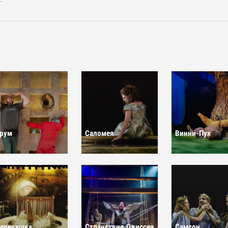
рум
Саломея
Винни-Пух
Странствия Одиссея
Самсон
еревушка