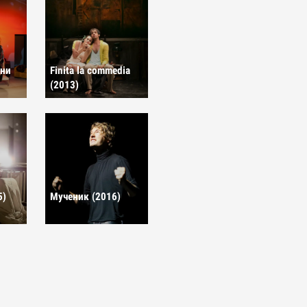
зни
Finita la commedia
(2013)
5)
Мученик (2016)