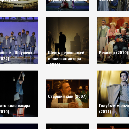
обег из Шоушенка
Шесть персонажей
Ревизор (2010)
2022)
в поисках автора
(2010)
Старший сын (2007)
ять кило сахара
Голубь и мальч
2010)
(2011)