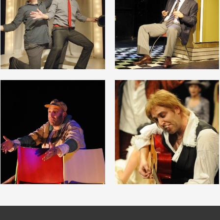
Открыть
Открыть
фотографию
фотографию
в галерее
в галерее
Открыть
Открыть
фотографию
фотографию
в галерее
в галерее