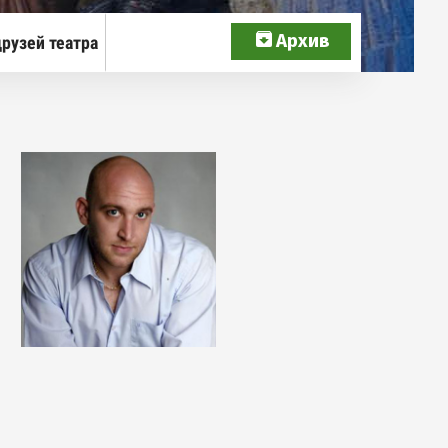
Архив
рузей театра