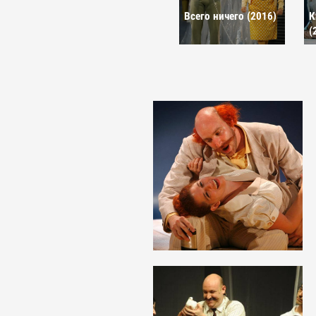
Всего ничего (2016)
К
(
Открыть
фотографию
в галерее