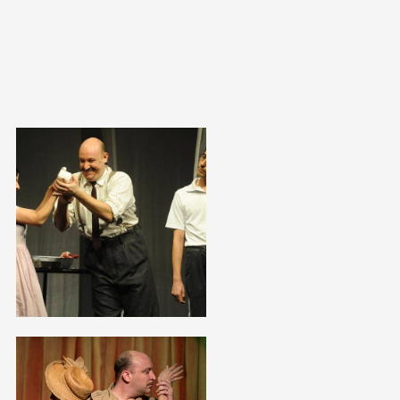
Открыть
фотографию
в галерее