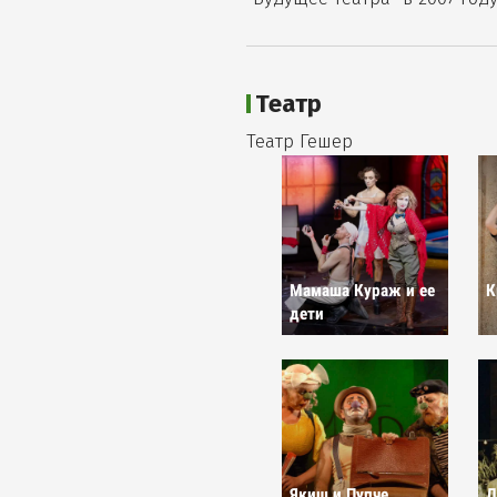
Театр
Театр Гешер
Мамаша Кураж и ее
К
дети
Якиш и Пупче
Д