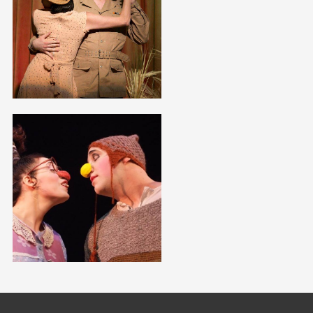
Открыть
фотографию
в галерее
Открыть
фотографию
в галерее