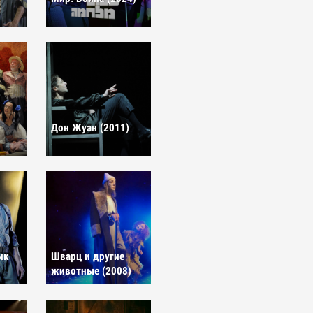
Дон Жуан (2011)
ик
Шварц и другие
животные (2008)