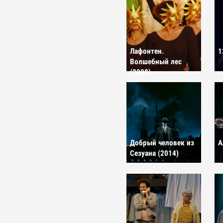
Лафонтен.
1
Волшебный лес
(2008)
Добрый человек из
А
Сезуана (2014)