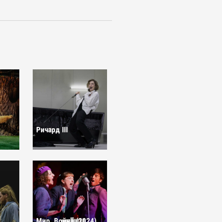
Ричард III
Мир. Война (2024)