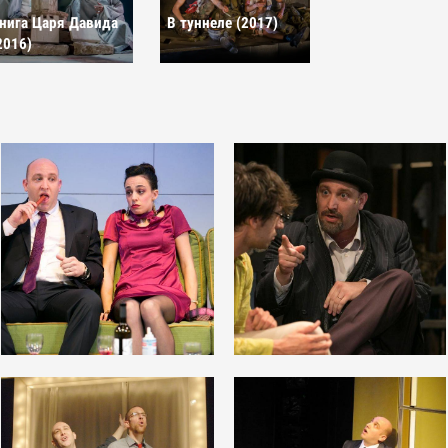
нига Царя Давида
В туннеле (2017)
2016)
Открыть
Открыть
фотографию
фотографию
в галерее
в галерее