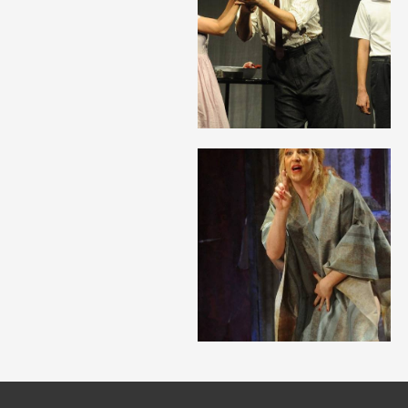
Открыть
фотографию
в галерее
Открыть
фотографию
в галерее