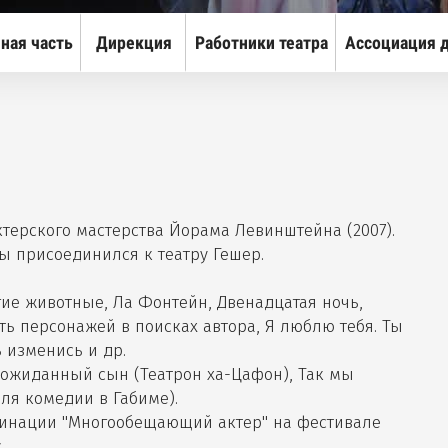
ое меню
ная часть
Дирекция
Работники театра
Ассоциация д
ое меню
терского мастерства Йорама Левинштейна (2007).
ы присоединился к театру Гешер.
ие животные, Ла Фонтейн, Двенадцатая ночь,
ть персонажей в поисках автора, Я люблю тебя. Ты
ь изменись и др.
Неожиданный сын (Театрон ха-Цафон), Так мы
ля комедии в Габиме).
ое меню
минации "Многообещающий актер" на фестивале
.