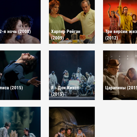
2-я ночь (2008)
Харпер Рейган
Три версии жи
(2009)
(2012)
лиса (2015)
Я - Дон Кихот
Царапины (201
(2015)