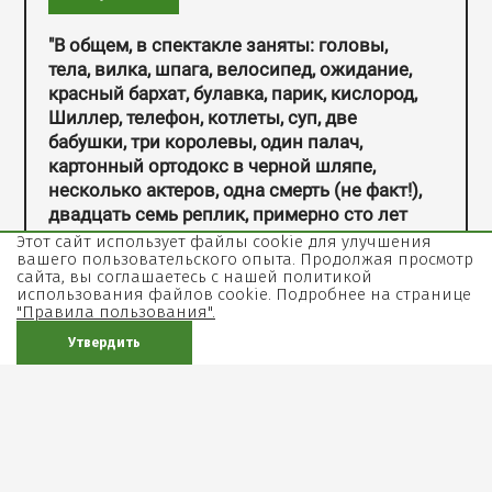
"Два театральных лица Крымова:
"В общем, в спектакле заняты: головы,
станиславское и мейерхольдовское.
тела, вилка, шпага, велосипед, ожидание,
Тончайшее проживание и цирк,
красный бархат, булавка, парик, кислород,
буффонада. Демидова и Додину я видела
Шиллер, телефон, котлеты, суп, две
в других спектаклях, это хорошие, даже
бабушки, три королевы, один палач,
отличные актеры. Но ни разу ничего,
картонный ортодокс в черной шляпе,
подобного чуду, какое они же творят
несколько актеров, одна смерть (не факт!),
здесь видеть не приходилось"
двадцать семь реплик, примерно сто лет
театра, примерно пять минут молчания, и
Этот сайт использует файлы cookie для улучшения
Алла Боссарт, журнал «Зима»
вашего пользовательского опыта. Продолжая просмотр
зритель, который пришел посмотреть
сайта, вы соглашаетесь с нашей политикой
דпектакль, а оказался следующим в
использования файлов cookie. Подробнее на странице
очереди. Диагноз: спектакль – реальный
"Правила пользования".
снос башки (в буквальном смысле).
Утвердить
Бежать сломя голову, не раздумывая."
Лина Гончарская