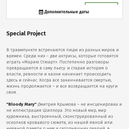
Пятница
|
18/09/2026
|
20:00
Купить билеты
Субтитры: Иврит
Дополнительные даты
Суббота
|
19/09/2026
|
18:00
Купить билеты
Субтитры: Иврит
Special Project
В травмпункте встречаются люди из разных миров и
времен. Среди них – две актрисы, которые готовятся
играть «Марию Стюарт». Постепенно разговоры
превращаются в саму пьесу: и старая история о
власти, ревности и казни начинает происходить
здесь и сейчас. Когда все заканчивается смертью,
жизнь продолжается – и все возвращается на круги
своя.
"Bloody Mary"
Дмитрия Крымова – не инсценировка и
не иллюстрация Шиллера. Это новый мир, мир
художника, выстроенный, сконструированный из
осколков кровавого сюжета, из нашей явной или
неявной памяти о нем и сегодняшних реалий, в