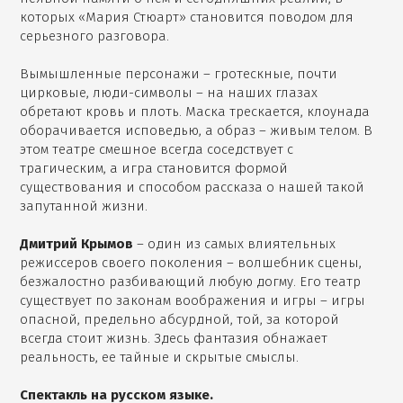
которых «Мария Стюарт» становится поводом для
серьезного разговора.
Вымышленные персонажи – гротескные, почти
цирковые, люди-символы – на наших глазах
обретают кровь и плоть. Маска трескается, клоунада
оборачивается исповедью, а образ – живым телом. В
этом театре смешное всегда соседствует с
трагическим, а игра становится формой
существования и способом рассказа о нашей такой
запутанной жизни.
Дмитрий Крымов
– один из самых влиятельных
режиссеров своего поколения – волшебник сцены,
безжалостно разбивающий любую догму. Его театр
существует по законам воображения и игры – игры
опасной, предельно абсурдной, той, за которой
всегда стоит жизнь. Здесь фантазия обнажает
реальность, ее тайные и скрытые смыслы.
Спектакль на русском языке.