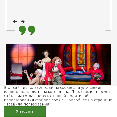
Мамаша
Кураж
и
ее
дети,
театр
Гешер.
Фото:
Этот сайт использует файлы cookie для улучшения
Станислав
вашего пользовательского опыта. Продолжая просмотр
сайта, вы соглашаетесь с нашей политикой
Поспелов,
использования файлов cookie. Подробнее на странице
Открыть
"Правила пользования".
фотографию
Утвердить
в