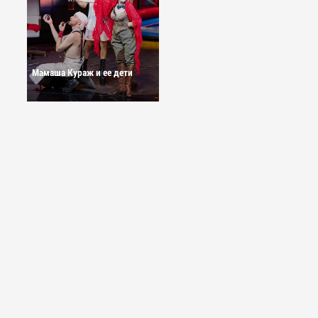
Мамаша Кураж и ее дети