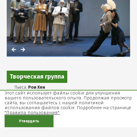
фотографию
в
галерее
Творческая группа
Пьеса:
Рои Хен
Этот сайт использует файлы cookie для улучшения
Постановка и сценография:
Йехезкель Лазаров
вашего пользовательского опыта. Продолжая просмотр
сайта, вы соглашаетесь с нашей политикой
Музыка:
Эфрат Бен-Цур
использования файлов cookie. Подробнее на странице
"Правила пользования".
Свет:
Надав Барнеа
Утвердить
Костюмы:
Алин Лазаров
Музыкальная редакция:
Эфрат Бен-Цур, Омер