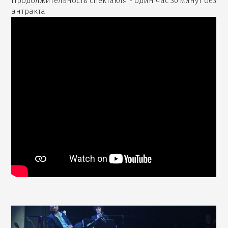
Продолжительность спектакля - один час 30 минут без
антракта
שלום
מלחמה,