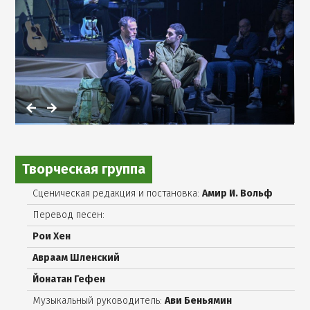
תיאטרון
גשר,
Открыть
фотографию
в
галерее
Творческая группа
Сценическая редакция и постановка:
Амир И. Вольф
Перевод песен:
Рои Хен
Авраам Шленский
Йонатан Гефен
Музыкальный руководитель:
Ави Беньямин