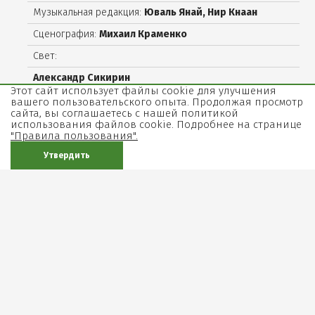
Музыкальная редакция:
Юваль Янай, Нир Кнаан
Сценография:
Михаил Краменко
Свет:
Александр Сикирин
Этот сайт использует файлы cookie для улучшения
Ирина Фактор
вашего пользовательского опыта. Продолжая просмотр
сайта, вы соглашаетесь с нашей политикой
Звук:
использования файлов cookie. Подробнее на странице
"Правила пользования".
Михаил Вайсбурд
Утвердить
Феликс Шапошник
Костюмы:
Александр Гатлин
Видео:
Виктор Сорокин
Актеры
Гилад Клеттер
Лилиан Шели Рут