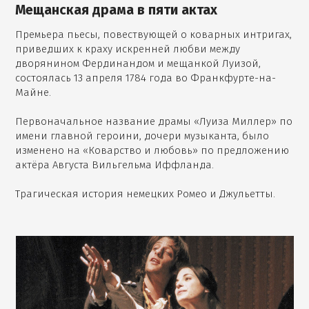
Мещанская драма в пяти актах
Премьера пьесы, повествующей о коварных интригах,
приведших к краху искренней любви между
дворянином Фердинандом и мещанкой Луизой,
состоялась 13 апреля 1784 года во Франкфурте-на-
Майне.
Первоначальное название драмы «Луиза Миллер» по
имени главной героини, дочери музыканта, было
изменено на «Коварство и любовь» по предложению
актёра Августа Вильгельма Иффланда.
Трагическая история немецких Ромео и Джульетты.
,
Открыть
фотографию
в
галерее