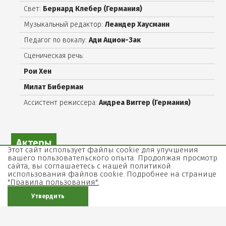
Свет:
Бернард Клебер (Германия)
Музыкальный редактор:
Леандер Хаусманн
Педагог по вокалу:
Ади Ацион-Зак
Сценическая речь:
Рои Хен
Милат Биберман
Ассистент режиссера:
Андреа Виггер (Германия)
Актеры
Этот сайт использует файлы cookie для улучшения
вашего пользовательского опыта. Продолжая просмотр
Фон Вальтер:
Леонид Каневский
сайта, вы соглашаетесь с нашей политикой
использования файлов cookie. Подробнее на странице
Фердинанд:
Цак Беркман
"Правила пользования".
Фон Кальб:
Александр Сендерович
Утвердить
Леди Мильфорд:
Евгения Додина
Вурм:
Игорь Миркурбанов