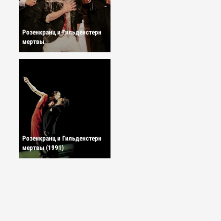
Розенкранц и Гильденстерн
мертвы
Розенкранц и Гильденстерн
мертвы (1991)