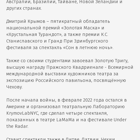
Австралии, Бразилии, Тайване, Новой Зеландии и
других странах.
Дмитрий Крымов – пятикратный обладатель
национальной премий «Золотая Маска» и
«Хрустальная Турандот», а также премии К.С.
Станиславского и Гранд При Эдинбургского
фестиваля за спектакль «Сон в летнюю ночь».
Также со своими студентами завоевал Золотую Тригу,
высшую награду Пражского Квадриенале - Всемирной
международной выставки художников театра за
экспозицию Российского павильона, посвящённую
Чехову.
После начала войны, в феврале 2022 года остался в
Америке и организовал театральную Лабораторию
KrymovLabNYC, где сделал четыре спектакля,
показанных в театре LaMaMa и на фестивале Under
the Radar.
Ставит спектакли также в Литве, Латвии, Чехии,