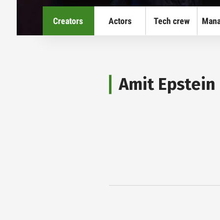
Creators
Actors
Tech crew
Man
en sub menu
Amit Epstein