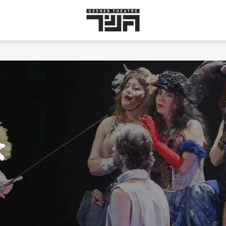
Gesher
Theatre
א