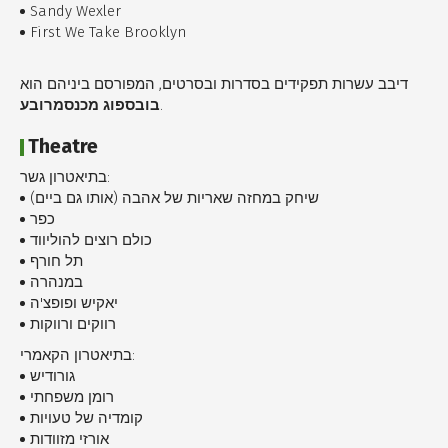
Sandy Wexler
First We Take Brooklyn
דיבב עשרות תפקידים בסדרות ובסרטים, המפורסם ביניהם הוא
בובספוג מכנסמרובע
.
Theatre
בתיאטרון גשר:
שיחק במחזה שאריות של אהבה (אותו גם ביים)
כפר
כולם רוצים להוליווד
תל חורף
במנהרה
יאקיש ופופצ'ה
רווקים ורווקות
בתיאטרון הקאמרי:
גורודיש
רומן משפחתי
קומדיה של טעויות
אורזי מזוודות