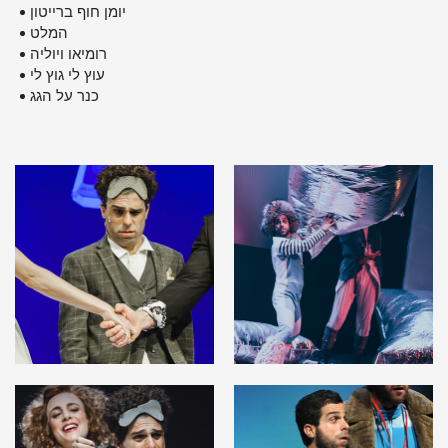
יומן חוף ברייטון
המלט
רומיאו ויוליה
עוץ לי גוץ לי
כנר על הגג
View
View
image
image
in
in
gallery
gallery