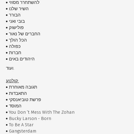
להשתחרר מסוזי
השיר שלנו
הבורר
בובי ואני
פולישוק
החברים של נאור
הכל הולך
כפולה
חברות
היהודים באים
ועוד.
קולנוע:
תגובה מאוחרת
התאבדות
פרשת טוביאנסקי
המוסד
You Don ’t Mess With The Zohan
Bucky Larson - Born
To Be A Star
Gangsterdam