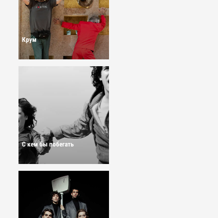
Крум
С кем бы побегать