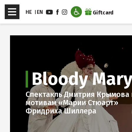
דלג לסרגל הניווט
דלג לתוכן
Toggle
HE
EN
Giftcard
navigation
Bloody Mar
Спектакль Дмитрия Крымова 
мотивам «Марии Стюарт»
Фридриха Шиллера