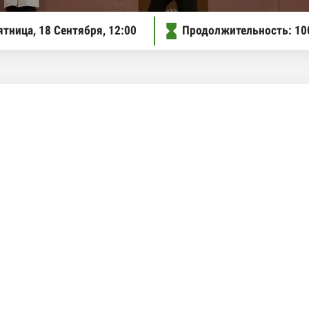
ое меню
ятница, 18 Сентября,
12:00
Продолжительность: 10
ое меню
ое меню