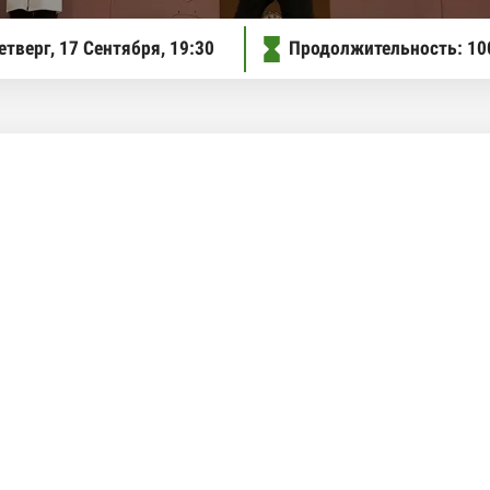
ое меню
етверг, 17 Сентября,
19:30
Продолжительность: 10
ое меню
ое меню