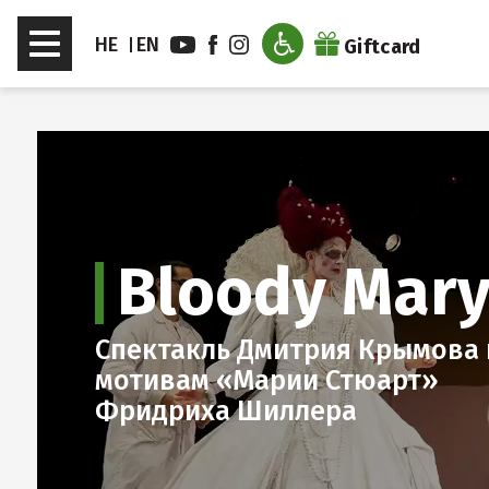
דלג לסרגל הניווט
דלג לתוכן
Toggle
HE
EN
Giftcard
navigation
Bloody Mar
Спектакль Дмитрия Крымова 
мотивам «Марии Стюарт»
Фридриха Шиллера