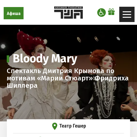
דלג לסרגל הניווט
דלג לתוכן
Театр
Афиша
Toggle
Гешер,
navigation
спектакли
в
Тель-
Авиве
Bloody Mary
Спектакль Дмитрия Крымова по
мотивам «Марии Стюарт» Фридриха
Шиллера
Театр Гешер